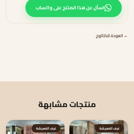
اسأل عن هذا المنتج على واتساب
← العودة للكتالوج
منتجات مشابهة
غرف المعيشة
غرف المعيشة